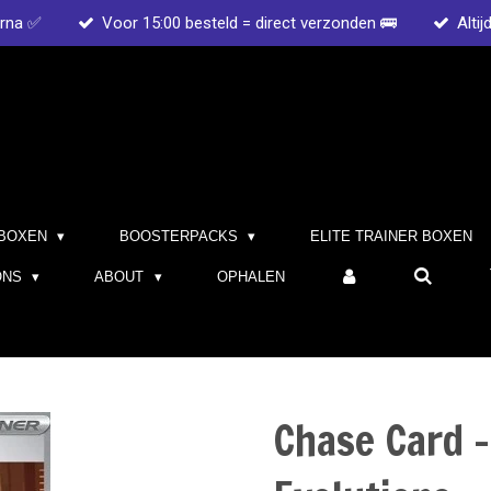
arna ✅
Voor 15:00 besteld = direct verzonden 🚌
Altij
BOXEN
BOOSTERPACKS
ELITE TRAINER BOXEN
ONS
ABOUT
OPHALEN
Chase Card -