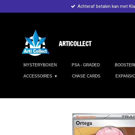
Achteraf betalen kan met Kl
Ga
direct
naar
de
hoofdinhoud
ARTICOLLECT
MYSTERYBOXEN
PSA - GRADED
BOOSTER
ACCESSOIRES
CHASE CARDS
EXPANSI