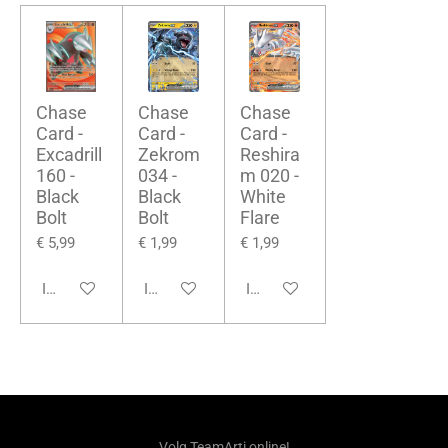
Chase
Chase
Chase
Card -
Card -
Card -
Excadrill
Zekrom
Reshira
160 -
034 -
m 020 -
Black
Black
White
Bolt
Bolt
Flare
€ 5,99
€ 1,99
€ 1,99
In winkelwagen
In winkelwagen
In winkelwagen
Volg TeamArti online!