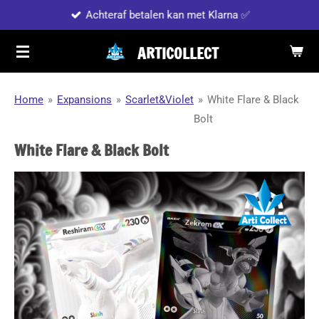
Achteraf betalen kan met Klarna ✅
Ga
direct
ARTICOLLECT
naar
de
hoofdinhoud
Home
»
Expansions
»
Scarlet&Violet
»
White Flare & Black
Bolt
White Flare & Black Bolt