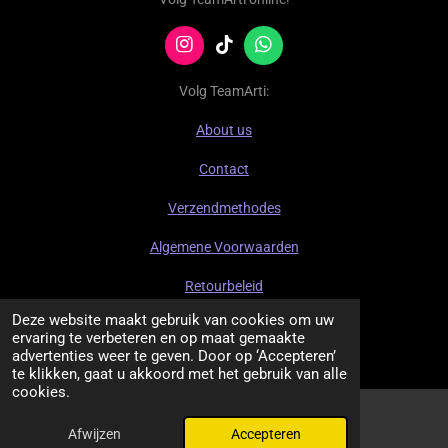
I
T
W
n
i
h
s
k
a
Volg TeamArti:
t
T
t
a
o
s
About us
g
k
A
r
p
Contact
a
p
m
Verzendmethodes
Algemene Voorwaarden
Retourbeleid
© 2022 - 2026 ArtiCollect
Deze website maakt gebruik van cookies om uw
ervaring te verbeteren en op maat gemaakte
Powered by
JouwWeb
advertenties weer te geven. Door op ‘Accepteren’
te klikken, gaat u akkoord met het gebruik van alle
cookies.
Afwijzen
Accepteren
TikTok
WhatsApp