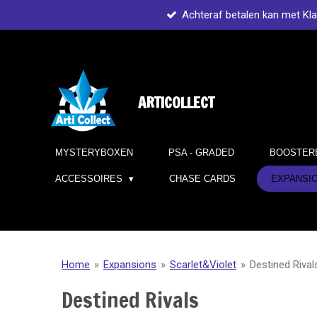
Achteraf betalen kan met Kl
Ga
direct
naar
de
hoofdinhoud
ARTICOLLECT
MYSTERYBOXEN
PSA - GRADED
BOOSTER
ACCESSOIRES
CHASE CARDS
EXPANSI
Home
»
Expansions
»
Scarlet&Violet
»
Destined Rival
Destined Rivals