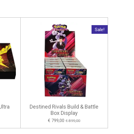
Sale!
ltra
Destined Rivals Build & Battle
n
Box Display
€ 799,00
€ 899,00