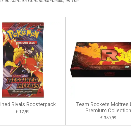
ex en Marnie's Grimmsnarl-decks, en The
ined Rivals Boosterpack
Team Rockets Moltres U
Premium Collectio
€ 12,99
€ 359,99