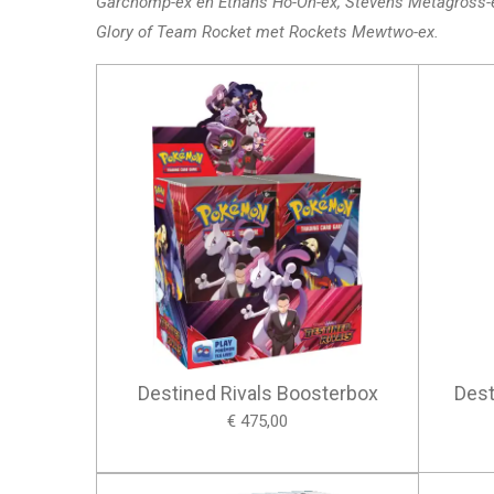
Garchomp-ex en Ethans Ho-Oh-ex, Stevens Metagross-
Glory of Team Rocket met Rockets Mewtwo-ex.
Destined Rivals Boosterbox
Dest
€ 475,00