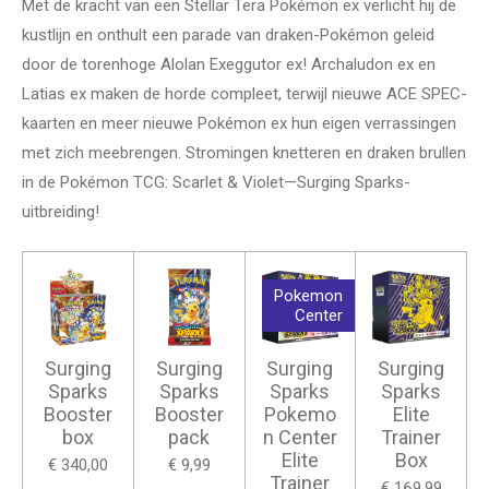
Met de kracht van een Stellar Tera Pokémon ex verlicht hij de
kustlijn en onthult een parade van draken-Pokémon geleid
door de torenhoge Alolan Exeggutor ex! Archaludon ex en
Latias ex maken de horde compleet, terwijl nieuwe ACE SPEC-
kaarten en meer nieuwe Pokémon ex hun eigen verrassingen
met zich meebrengen. Stromingen knetteren en draken brullen
in de Pokémon TCG: Scarlet & Violet—Surging Sparks-
uitbreiding!
Pokemon
Center
Surging
Surging
Surging
Surging
Sparks
Sparks
Sparks
Sparks
Booster
Booster
Pokemo
Elite
box
pack
n Center
Trainer
Elite
Box
€ 340,00
€ 9,99
Trainer
€ 169,99