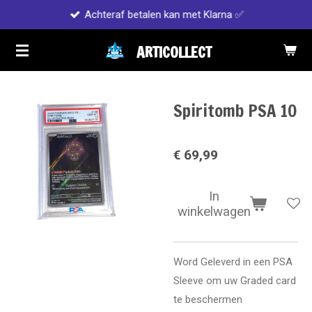
Achteraf betalen kan met Klarna ✅
Ga
direct
ARTICOLLECT
naar
de
hoofdinhoud
Spiritomb PSA 10
€ 69,99
In
winkelwagen
Word Geleverd in een PSA
Sleeve om uw Graded card
te beschermen