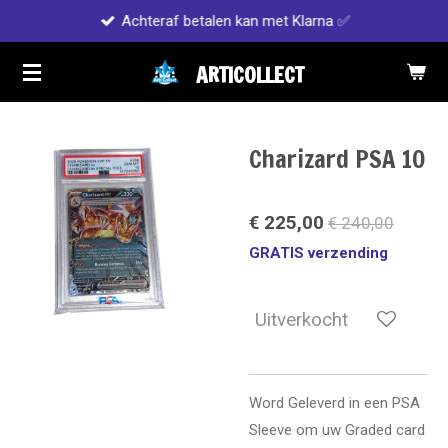
Achteraf betalen kan met Klarna ✅
Ga
direct
ARTICOLLECT
naar
de
hoofdinhoud
Charizard PSA 10
€ 225,00
€ 240,00
GRATIS verzending
Uitverkocht
Word Geleverd in een PSA
Sleeve om uw Graded card