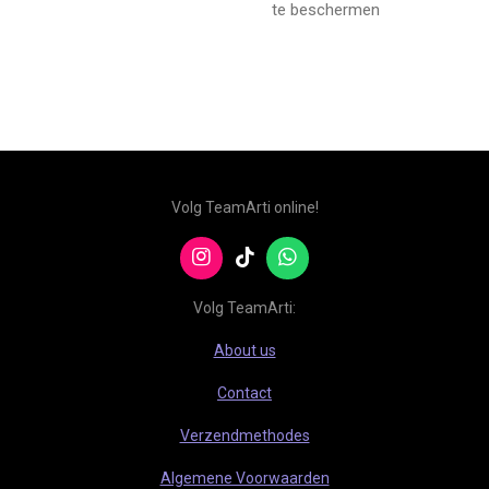
te beschermen
Volg TeamArti online!
I
T
W
n
i
h
s
k
a
Volg TeamArti:
t
T
t
a
o
s
About us
g
k
A
r
p
Contact
a
p
m
Verzendmethodes
Algemene Voorwaarden