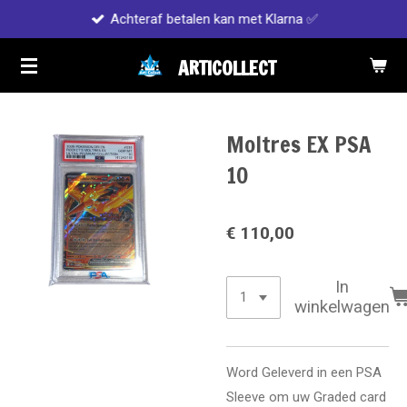
Achteraf betalen kan met Klarna ✅
Ga
direct
ARTICOLLECT
naar
de
hoofdinhoud
Moltres EX PSA
10
€ 110,00
In
winkelwagen
Word Geleverd in een PSA
Sleeve om uw Graded card