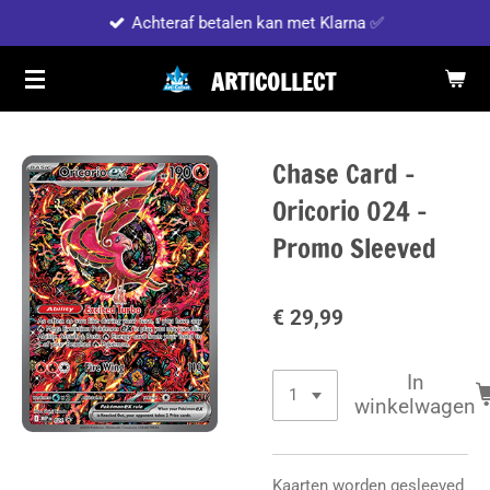
Achteraf betalen kan met Klarna ✅
Ga
direct
ARTICOLLECT
naar
de
hoofdinhoud
Chase Card -
Oricorio 024 -
Promo Sleeved
€ 29,99
In
winkelwagen
Kaarten worden gesleeved