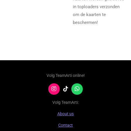
in toploaders verzonden
om de kaarten te
beschermen!
Volg TeamArti online!
I
T
W
n
i
h
s
k
a
Volg TeamArti:
t
T
t
a
o
s
About us
g
k
A
r
p
Contact
a
p