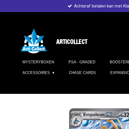
Achteraf betalen kan met Kl
Ga
direct
naar
de
hoofdinhoud
ARTICOLLECT
MYSTERYBOXEN
PSA - GRADED
BOOSTER
ACCESSOIRES
CHASE CARDS
EXPANSI