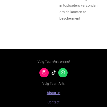
in toploaders verzonden
om de kaarten te
beschermen!
Volg TeamArti online!
I
T
W
n
i
h
s
k
a
Volg TeamArti:
t
T
t
a
o
s
About us
g
k
A
r
p
Contact
a
p