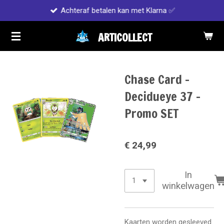
Achteraf betalen kan met Klarna ✅
Ga
direct
ARTICOLLECT
naar
de
hoofdinhoud
Chase Card -
Decidueye 37 -
Promo SET
€ 24,99
In
winkelwagen
Kaarten worden gesleeved