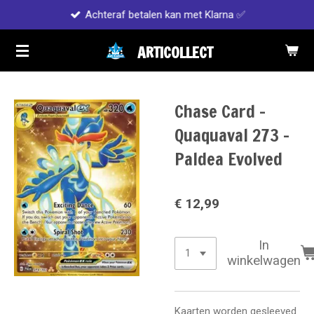
Achteraf betalen kan met Klarna ✅
Ga
direct
ARTICOLLECT
naar
de
hoofdinhoud
Chase Card -
Quaquaval 273 -
Paldea Evolved
€ 12,99
In
winkelwagen
Kaarten worden gesleeved