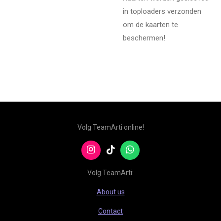
in toploaders verzonden
om de kaarten te
beschermen!
Volg TeamArti online!
I
T
W
n
i
h
s
k
a
Volg TeamArti:
t
T
t
a
o
s
About us
g
k
A
r
p
Contact
a
p