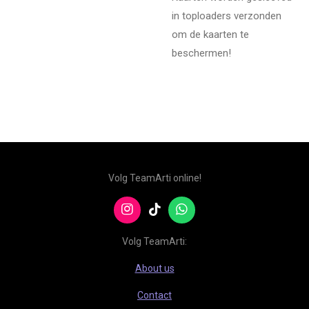
in toploaders verzonden
om de kaarten te
beschermen!
Volg TeamArti online!
I
T
W
n
i
h
s
k
a
Volg TeamArti:
t
T
t
a
o
s
About us
g
k
A
r
p
Contact
a
p