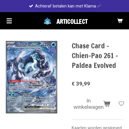
Achteraf betalen kan met Klarna ✅
Ga
direct
ARTICOLLECT
naar
de
hoofdinhoud
Chase Card -
Chien-Pao 261 -
Paldea Evolved
€ 39,99
In
winkelwagen
Kaarten worden gesleeved