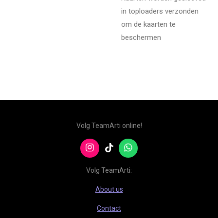
in toploaders verzonden
om de kaarten te
beschermen
Volg TeamArti online!
I
T
W
n
i
h
s
k
a
Volg TeamArti:
t
T
t
a
o
s
About us
g
k
A
r
p
Contact
a
p