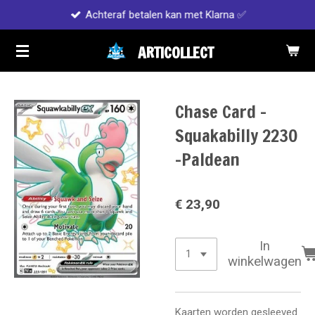
Achteraf betalen kan met Klarna ✅
Ga
direct
ARTICOLLECT
naar
de
hoofdinhoud
Chase Card -
Squakabilly 2230
-Paldean
€ 23,90
In
winkelwagen
Kaarten worden gesleeved