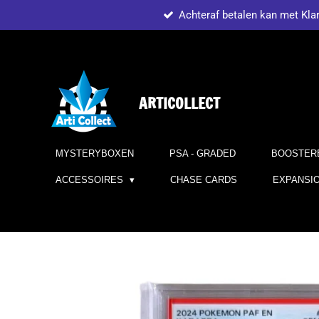
Achteraf betalen kan met Kla
Ga
direct
naar
de
hoofdinhoud
ARTICOLLECT
MYSTERYBOXEN
PSA - GRADED
BOOSTER
ACCESSOIRES
CHASE CARDS
EXPANSI