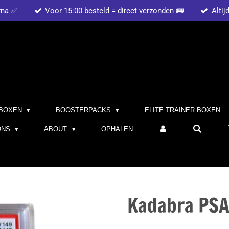
rna ✅
Voor 15:00 besteld = direct verzonden 🚌
Altij
BOXEN
BOOSTERPACKS
ELITE TRAINER BOXEN
ONS
ABOUT
OPHALEN
Kadabra PSA