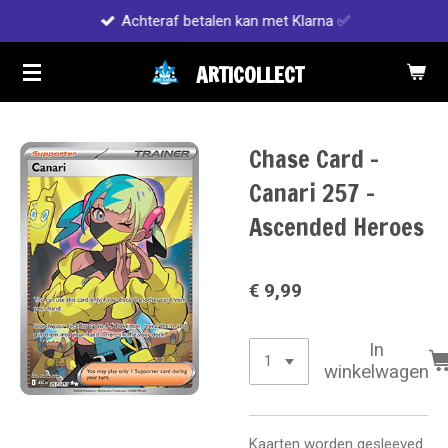
Achteraf betalen kan met Klarna ✅
Ga
direct
ARTICOLLECT
naar
de
hoofdinhoud
Chase Card -
Canari 257 -
Ascended Heroes
€ 9,99
In
winkelwagen
Kaarten worden gesleeved