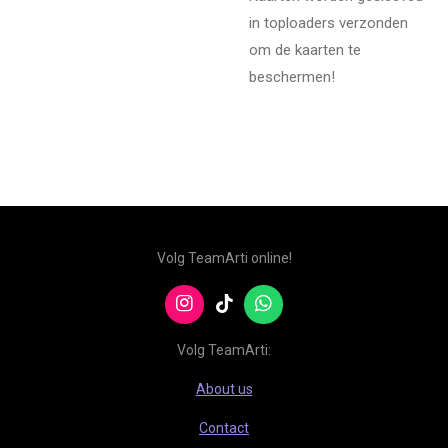
in toploaders verzonden
om de kaarten te
beschermen!
Volg TeamArti online!
I
T
W
n
i
h
s
k
a
Volg TeamArti:
t
T
t
a
o
s
About us
g
k
A
r
p
Contact
a
p