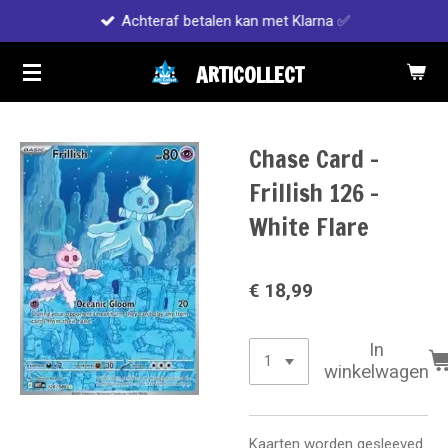
Achteraf betalen kan met Klarna ✅
Ga
direct
ARTICOLLECT
naar
de
hoofdinhoud
Chase Card -
Frillish 126 -
White Flare
€ 18,99
In
winkelwagen
Kaarten worden gesleeved