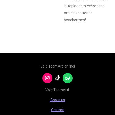
in toploaders verzonden
om de kaarten te
beschermen!
Volg TeamArti online!
I
T
W
n
i
h
s
k
a
Volg TeamArti:
t
T
t
a
o
s
About us
g
k
A
r
p
Contact
a
p