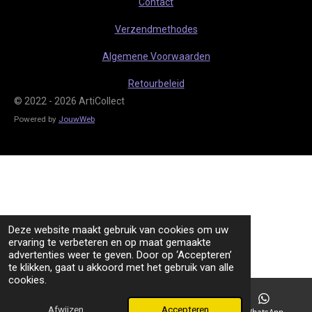
Contact
a
p
m
Verzendmethodes
Algemene Voorwaarden
Retourbeleid
© 2022 - 2026 ArtiCollect
Powered by
JouwWeb
Deze website maakt gebruik van cookies om uw
ervaring te verbeteren en op maat gemaakte
advertenties weer te geven. Door op ‘Accepteren’
te klikken, gaat u akkoord met het gebruik van alle
cookies.
Afwijzen
Accepteren
TikTok
WhatsApp