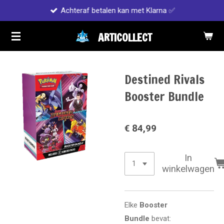
Achteraf betalen kan met Klarna ✅
Ga
direct
ARTICOLLECT
naar
de
hoofdinhoud
Destined Rivals
Booster Bundle
€ 84,99
In
winkelwagen
Elke
Booster
Bundle
bevat: