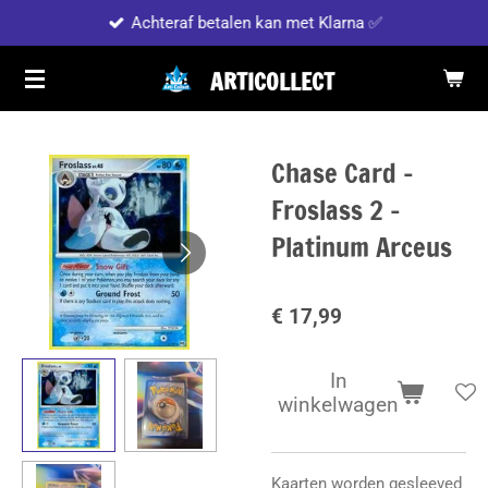
Achteraf betalen kan met Klarna ✅
Ga
direct
ARTICOLLECT
naar
de
hoofdinhoud
Chase Card -
Froslass 2 -
Platinum Arceus
€ 17,99
In
winkelwagen
Kaarten worden gesleeved