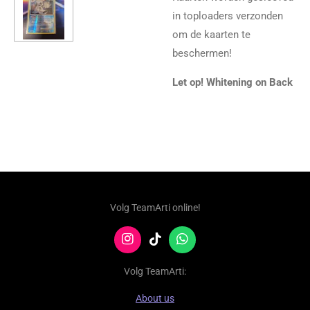
in toploaders verzonden
om de kaarten te
beschermen!
Let op! Whitening on Back
Volg TeamArti online!
I
T
W
n
i
h
s
k
a
Volg TeamArti:
t
T
t
a
o
s
About us
g
k
A