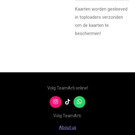
Kaarten worden gesleeved
in toploaders verzonden
om de kaarten te
beschermen!
Volg TeamArti online!
I
T
W
n
i
h
s
k
a
Volg TeamArti:
t
T
t
a
o
s
About us
g
k
A