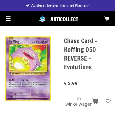
Achteraf betalen kan met Klarna ✅
Ga
direct
ARTICOLLECT
naar
de
hoofdinhoud
Chase Card -
Koffing 050
REVERSE -
Evolutions
€ 2,99
In
winkelwagen