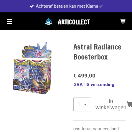
Achteraf betalen kan met Klarna ✅
Ga
direct
ARTICOLLECT
naar
de
hoofdinhoud
Astral Radiance
Boosterbox
€ 499,00
GRATIS verzending
In
winkelwagen
reis terug naar een land