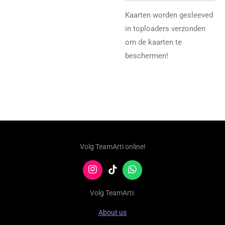
Kaarten worden gesleeved
in toploaders verzonden
om de kaarten te
beschermen!
Volg TeamArti online!
I
T
W
n
i
h
s
k
a
Volg TeamArti:
t
T
t
a
o
s
About us
g
k
A