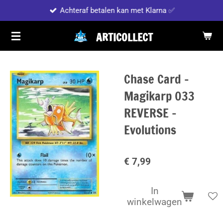
Achteraf betalen kan met Klarna ✅
Ga
direct
ARTICOLLECT
naar
de
hoofdinhoud
Chase Card -
Magikarp 033
REVERSE -
Evolutions
€ 7,99
In
winkelwagen