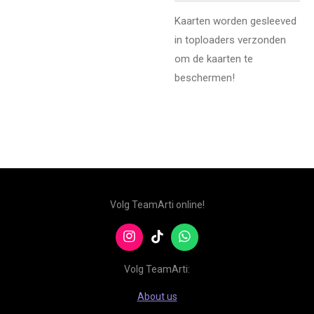
Kaarten worden gesleeved
in toploaders verzonden
om de kaarten te
beschermen!
Volg TeamArti online!
I
T
W
n
i
h
s
k
a
Volg TeamArti:
t
T
t
a
o
s
About us
g
k
A