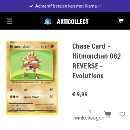
Achteraf betalen kan met Klarna ✅
Ga
direct
ARTICOLLECT
naar
de
hoofdinhoud
Chase Card -
Hitmonchan 062
REVERSE -
Evolutions
€ 9,99
In
winkelwagen