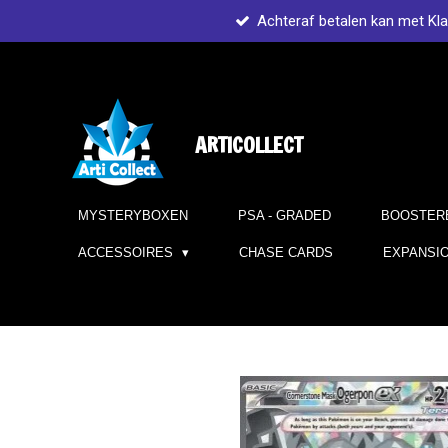
Achteraf betalen kan met Kl
Ga
direct
naar
de
hoofdinhoud
ARTICOLLECT
MYSTERYBOXEN
PSA - GRADED
BOOSTER
ACCESSOIRES
CHASE CARDS
EXPANSI