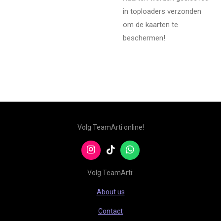
in toploaders verzonden
om de kaarten te
beschermen!
Volg TeamArti online!
I
T
W
n
i
h
s
k
a
Volg TeamArti:
t
T
t
a
o
s
About us
g
k
A
r
p
Contact
a
p