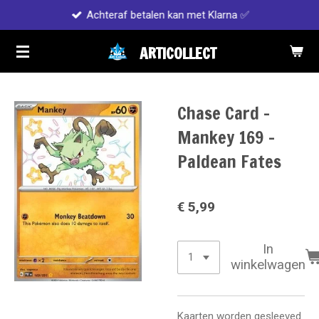
Achteraf betalen kan met Klarna ✅
Ga
direct
ARTICOLLECT
naar
de
hoofdinhoud
Chase Card -
Mankey 169 -
Paldean Fates
€ 5,99
In
winkelwagen
Kaarten worden gesleeved