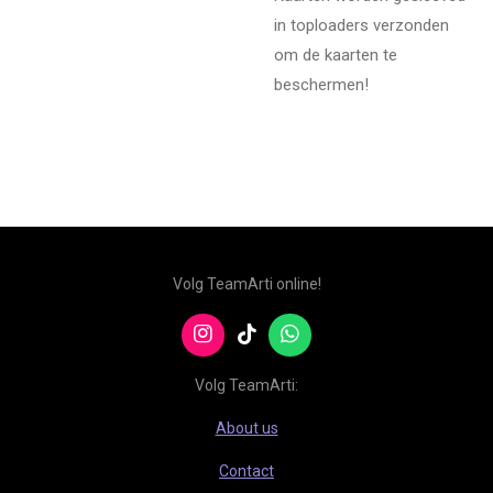
in toploaders verzonden
om de kaarten te
beschermen!
Volg TeamArti online!
I
T
W
n
i
h
s
k
a
Volg TeamArti:
t
T
t
a
o
s
About us
g
k
A
r
p
Contact
a
p