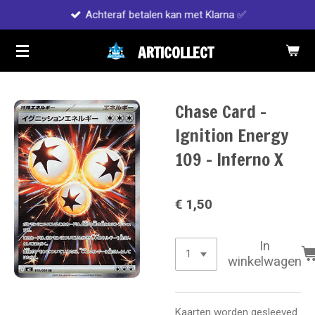
Achteraf betalen kan met Klarna ✅
Ga
direct
ARTICOLLECT
naar
de
hoofdinhoud
Chase Card -
Ignition Energy
109 - Inferno X
€ 1,50
In
winkelwagen
Kaarten worden gesleeved