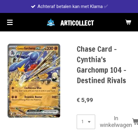
Achteraf betalen kan met Klarna ✅
Ga
direct
ARTICOLLECT
naar
de
hoofdinhoud
Chase Card -
Cynthia's
Garchomp 104 -
Destined Rivals
€ 5,99
In
winkelwagen