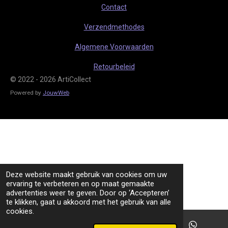
r
p
Contact
a
p
m
Verzendmethodes
Algemene Voorwaarden
Retourbeleid
© 2022 - 2026 ArtiCollect
Powered by
JouwWeb
Deze website maakt gebruik van cookies om uw
ervaring te verbeteren en op maat gemaakte
advertenties weer te geven. Door op ‘Accepteren’
te klikken, gaat u akkoord met het gebruik van alle
cookies.