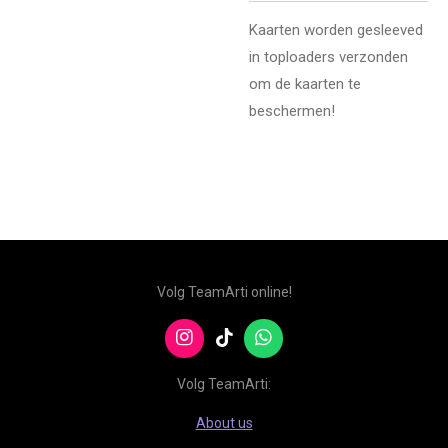
Kaarten worden gesleeved
in toploaders verzonden
om de kaarten te
beschermen!
Volg TeamArti online!
I
T
W
n
i
h
s
k
a
Volg TeamArti:
t
T
t
a
o
s
About us
g
k
A