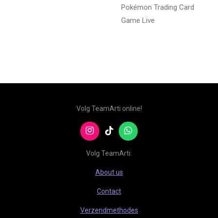
Pokémon Trading Card
Game Live
Volg TeamArti online!
I
T
W
n
i
h
s
k
a
Volg TeamArti:
t
T
t
a
o
s
About us
g
k
A
r
p
Contact
a
p
m
Verzendmethodes