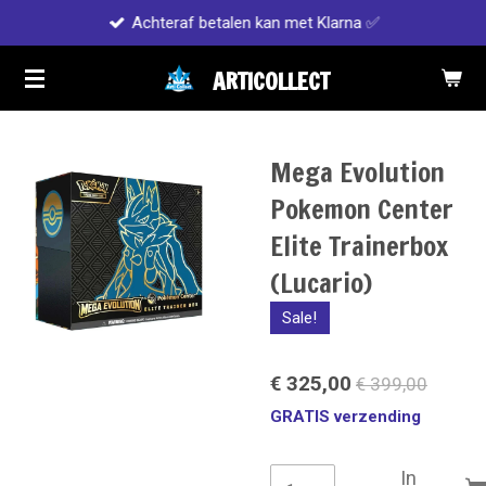
Achteraf betalen kan met Klarna ✅
Ga
direct
ARTICOLLECT
naar
de
hoofdinhoud
Mega Evolution
Pokemon Center
Elite Trainerbox
(Lucario)
Sale!
€ 325,00
€ 399,00
GRATIS verzending
In