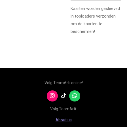
Kaarten worden gesleeved
in toploaders verzonden
om de kaarten te
beschermen!
Volg TeamArti online!
I
T
W
n
i
h
s
k
a
Volg TeamArti:
t
T
t
a
o
s
About us
g
k
A