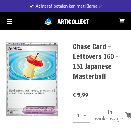
Achteraf betalen kan met Klarna ✅
Ga
direct
ARTICOLLECT
naar
de
hoofdinhoud
Chase Card -
Leftovers 160 -
151 Japanese
Masterball
€ 5,99
In
winkelwagen