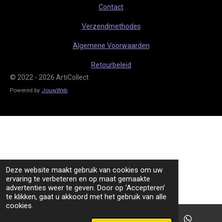
r
p
Contact
a
p
m
Verzendmethodes
Algemene Voorwaarden
Retourbeleid
© 2022 - 2026 ArtiCollect
Powered by
JouwWeb
Deze website maakt gebruik van cookies om uw
ervaring te verbeteren en op maat gemaakte
advertenties weer te geven. Door op ‘Accepteren’
te klikken, gaat u akkoord met het gebruik van alle
cookies.