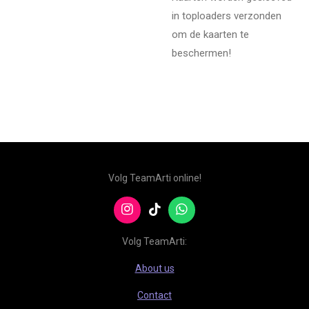
in toploaders verzonden
om de kaarten te
beschermen!
Volg TeamArti online!
I
T
W
n
i
h
s
k
a
Volg TeamArti:
t
T
t
a
o
s
About us
g
k
A
r
p
Contact
a
p