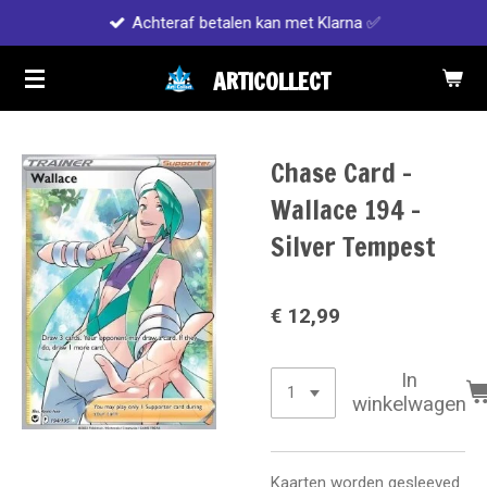
Achteraf betalen kan met Klarna ✅
Ga
direct
ARTICOLLECT
naar
de
hoofdinhoud
Chase Card -
Wallace 194 -
Silver Tempest
€ 12,99
In
winkelwagen
Kaarten worden gesleeved