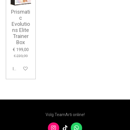
Prismati
c
Evolutio
ns Elite
Trainer
Box
€ 199,00
€ 239,99
In winkelwagen
Volg TeamArti online!