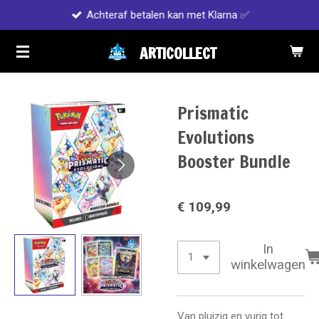
Achteraf betalen kan met Klarna ✅
Ga
direct
ARTICOLLECT
naar
de
hoofdinhoud
Prismatic
Evolutions
Booster Bundle
€ 109,99
In
winkelwagen
Van pluizig en vurig tot